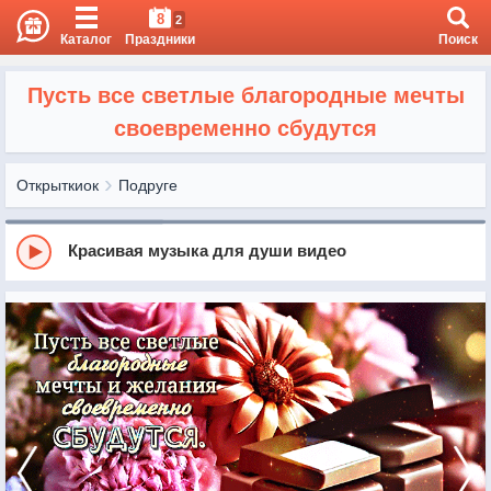
8
2
Каталог
Праздники
Поиск
Пусть все светлые благородные мечты
своевременно сбудутся
Открыткиок
Подруге
Красивая музыка для души видео