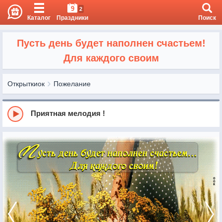
9
2
Каталог
Праздники
Поиск
Пусть день будет наполнен счастьем!
Для каждого своим
Открыткиок
Пожелание
Приятная мелодия !