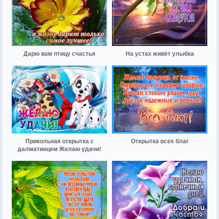
Дарю вам птицу счастья
На устах живёт улыбка
Прикольная открытка с
Открытка всех благ
далматинцем Желаю удачи!