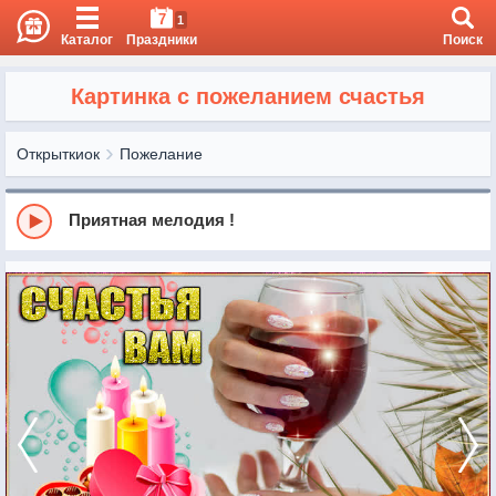
7
1
Каталог
Праздники
Поиск
Картинка с пожеланием счастья
Открыткиок
Пожелание
Приятная мелодия !