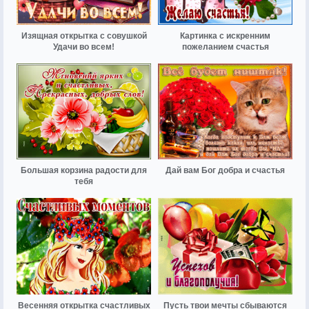
Изящная открытка с совушкой
Картинка с искренним
Удачи во всем!
пожеланием счастья
Большая корзина радости для
Дай вам Бог добра и счастья
тебя
Весенняя открытка счастливых
Пусть твои мечты сбываются