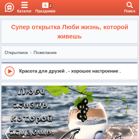
6
2
Каталог
Праздники
Поиск
Супер открытка Люби жизнь, которой
живешь
Открыткиок
Пожелание
Красота для друзей . - хорошее настроение .