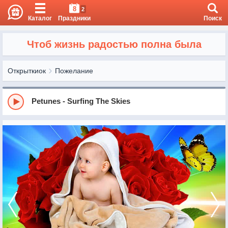
8
2
Каталог
Праздники
Поиск
Чтоб жизнь радостью полна была
Открыткиок
Пожелание
Petunes - Surfing The Skies