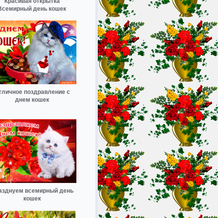
Красивая открытка
Всемирный день кошек
тличное поздравление с
днем кошек
азднуем всемирный день
кошек