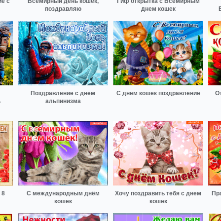
е с
Всемирный день кошек,
Гиф открытка с Всемирным
поздравляю
днем кошек
Поздравление с днём
С днем кошек поздравление
О
ь
альпинизма
 8
С международным днём
Хочу поздравить тебя с днем
Пр
кошек
кошек