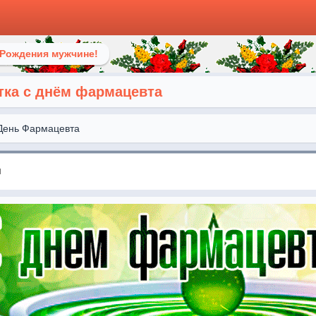
 Рождения мужчине!
тка с днём фармацевта
День Фармацевта
я