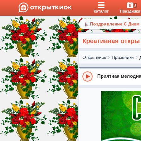
8
2
Каталог
Праздники
Поздравление С Днем
Креативная откры
Открыткиок
Праздники
Приятная мелоди