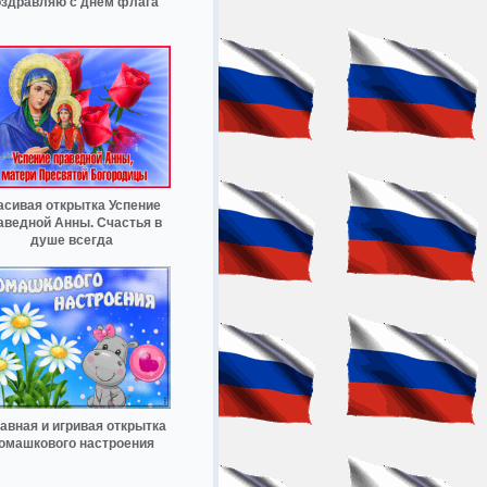
здравляю с днем флага
асивая открытка Успение
аведной Анны. Счастья в
душе всегда
авная и игривая открытка
омашкового настроения