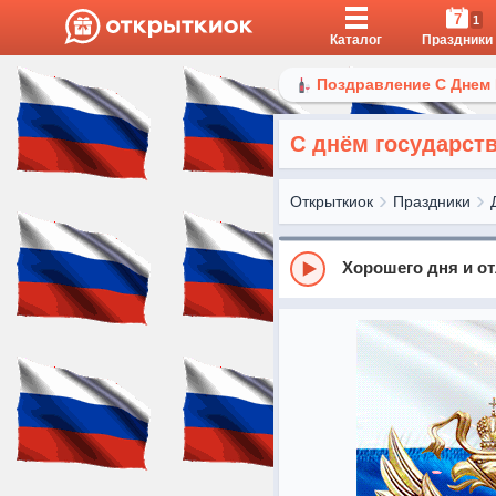
7
1
Каталог
Праздники
Поздравление С Днем
С днём государств
Открыткиок
Праздники
Хорошего дня и от