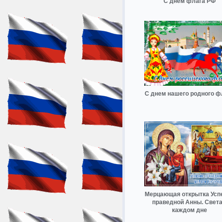
С днем флага РФ
С днем нашего родного ф
Мерцающая открытка Усп
праведной Анны. Света
каждом дне