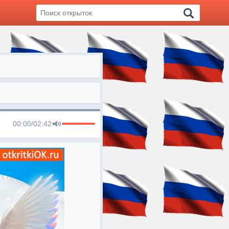
00:00
/
02:42