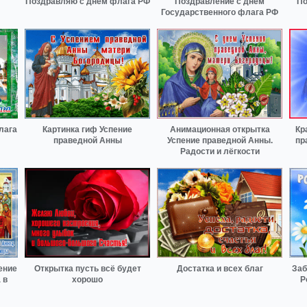
Поздравляю с днем флага РФ
Поздравление с днём
По
Государственного флага РФ
лага
Картинка гиф Успение
Анимационная открытка
Кр
праведной Анны
Успение праведной Анны.
пр
Радости и лёгкости
ение
Открытка пусть всё будет
Достатка и всех благ
Заб
 в
хорошо
Р