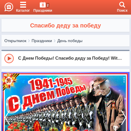
8
2
Каталог
Праздники
Поиск
Спасибо деду за победу
Открыткиок
Праздники
День победы
С Днем Победы! Спасибо деду за Победу! With The Victory Day! Thank you grandpa for the Victory!