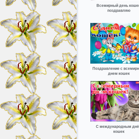
Всемирный день кошек
поздравляю
Поздравление с всемир
днем кошек
С международным дн
кошек