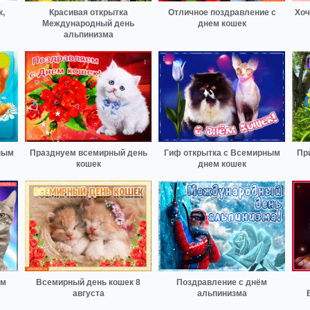
,
Красивая открытка
Отличное поздравление с
Хоч
Международный день
днем кошек
альпинизма
ным
Празднуем всемирный день
Гиф открытка с Всемирным
Пр
кошек
днем кошек
ём
Всемирный день кошек 8
Поздравление с днём
августа
альпинизма