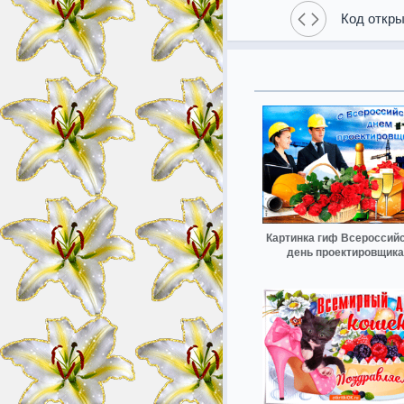
Код откры
Картинка гиф Всероссий
день проектировщика