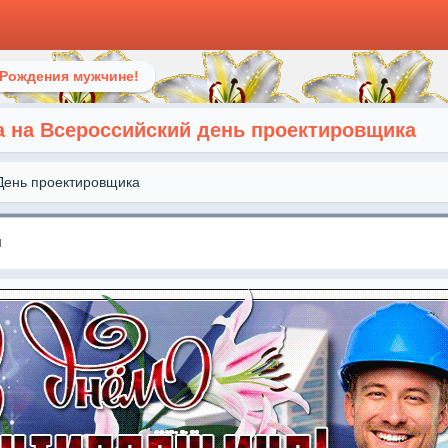
 Рождения мужчине!
а на Всероссийский день проектировщика
День проектировщика
я