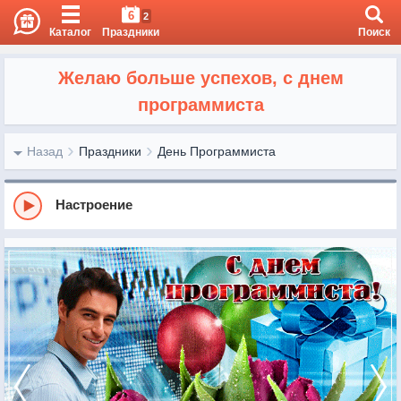
6
2
Каталог
Праздники
Поиск
Желаю больше успехов, с днем
программиста
Назад
Праздники
День Программиста
Настроение