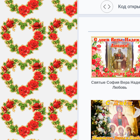
Код откры
Святые София Вера Над
Любовь