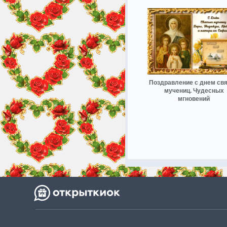
Поздравление с днем св
мучениц. Чудесных
мгновений