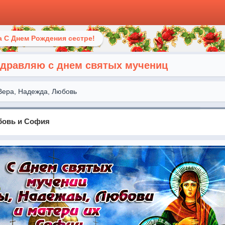
 С Днем Рождения сестре!
здравляю с днем святых мучениц
Вера, Надежда, Любовь
бовь и София