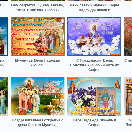
а
Вам открытка С Днём Ангела,
День святых мучениц Веры
Вера, Надежда, Любовь
Надежды Любови
тых
Мученицы Вера Надежда
С Праздником, Вера,
С п
ы,
Любовь
Надежда, Любовь и мать их
София
,
Поздравительная открытка с
Вера Надежда Любовь и
М
днем Святых Мучениц
София
Люб