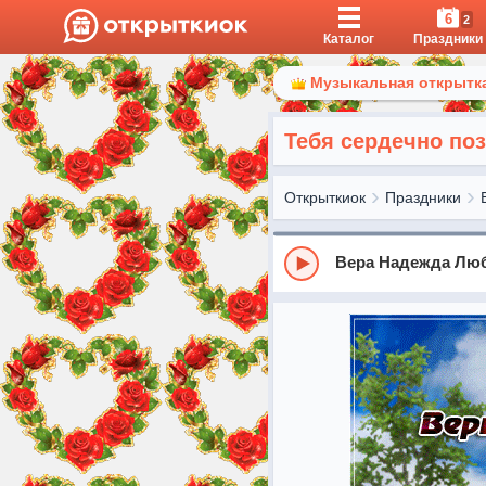
6
2
Каталог
Праздники
Музыкальная открытка
Тебя сердечно по
Открыткиок
Праздники
Вера Надежда Лю