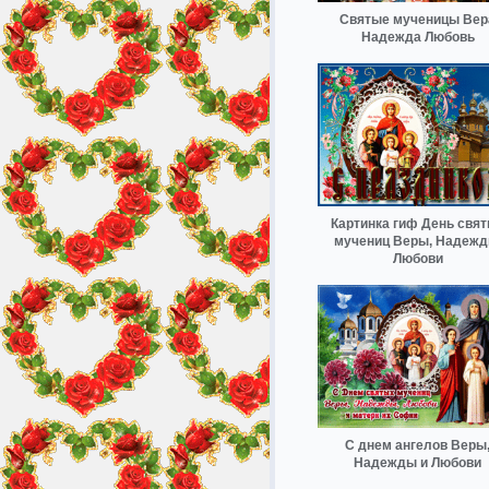
Святые мученицы Вер
Надежда Любовь
Картинка гиф День свя
мучениц Веры, Надежд
Любови
С днем ангелов Веры
Надежды и Любови