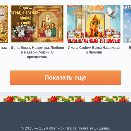
ятых
День Веры, Надежды, Любови
Икона Софии Веры Надежды
В
и матери Софии, С
и Любови
праздником
Показать еще
© 2015 — 2026 otkritkiok.ru Все права защищены.