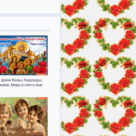
 Днём Веры, Надежды,
юбви, Мира и света вам