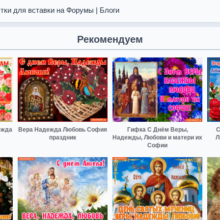
тки для вставки на Форумы | Блоги
Рекомендуем
ежда
Вера Надежда Любовь София
Гифка С Днём Веры,
С
праздник
Надежды, Любови и матери их
Л
Софии