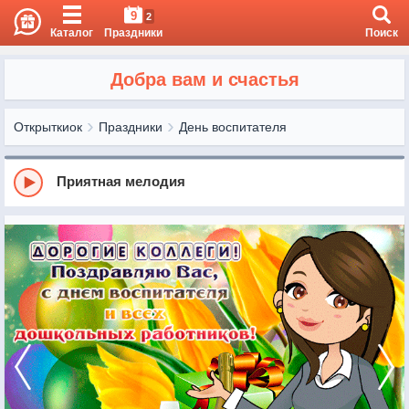
9
2
Каталог
Праздники
Поиск
Добра вам и счастья
Открыткиок
Праздники
День воспитателя
Приятная мелодия