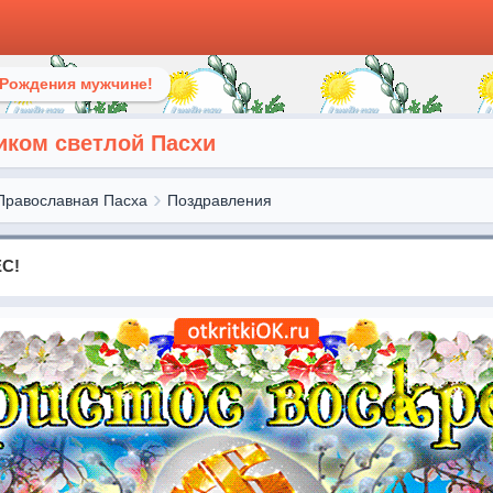
 Рождения мужчине!
иком светлой Пасхи
Православная Пасха
Поздравления
С!