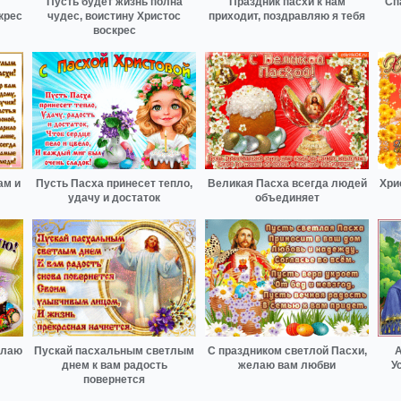
Пусть будет жизнь полна
Праздник пасхи к нам
Сп
крес
чудес, воистину Христос
приходит, поздравляю я тебя
воскрес
ам и
Пусть Пасха принесет тепло,
Великая Пасха всегда людей
Хри
удачу и достаток
объединяет
елаю
Пускай пасхальным светлым
С праздником светлой Пасхи,
А
днем к вам радость
желаю вам любви
У
повернется