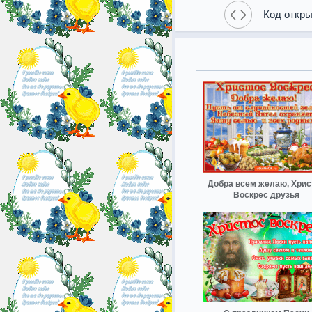
Код откры
Добра всем желаю, Хрис
Воскрес друзья