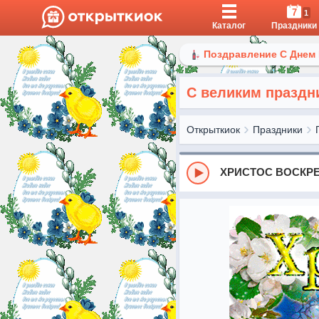
7
1
Каталог
Праздники
Поздравление С Днем
С великим праздн
Открыткиок
Праздники
ХРИСТОС ВОСКРЕ