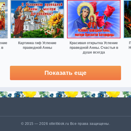
ение
Картинка гиф Успение
Красивая открытка Успение
П
 в
праведной Анны
праведной Анны. Счастья в
Н
душе всегда
Показать еще
© 2015 — 2026 otkritkiok.ru Все права защищены.