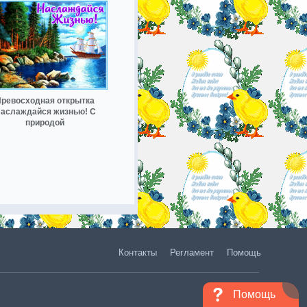
ревосходная открытка
аслаждайся жизнью! С
природой
Контакты
Регламент
Помощь
Помощь