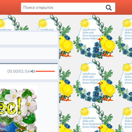
00:00
/
01:54