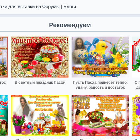
тки для вставки на Форумы | Блоги
Рекомендуем
тос
В светлый праздник Пасхи
Пусть Пасха принесет тепло,
С 
удачу, радость и достаток
д