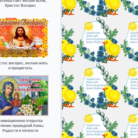
асенья свет желаю всем,
Христос Воскрес
стос воскрес, желаю жить
и процветать
нимационная открытка
спение праведной Анны.
Радости и лёгкости