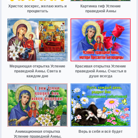
Христос воскрес, желаю жить и
Картинка гиф Успение
процветать
праведной Анны
Мерцающая открытка Успение
Красивая открытка Успение
праведной Анны. Света в
праведной Анны. Счастья в
каждом дне
душе всегда
Анимационная открытка
Верь в себя и всё будет
Успение праведной Анны.