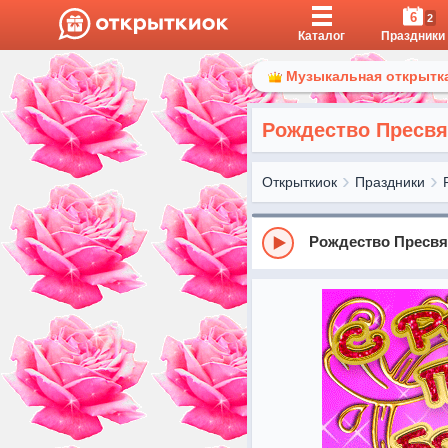
6
2
Каталог
Праздники
Музыкальная открытка
Рождество Пресвя
Открыткиок
Праздники
Рождество Пресв