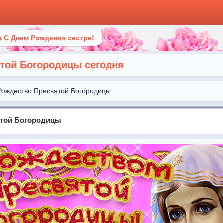
 С Днем Рождения сестре!
той Богородицы сегодня
Рождество Пресвятой Богородицы
ятой Богородицы