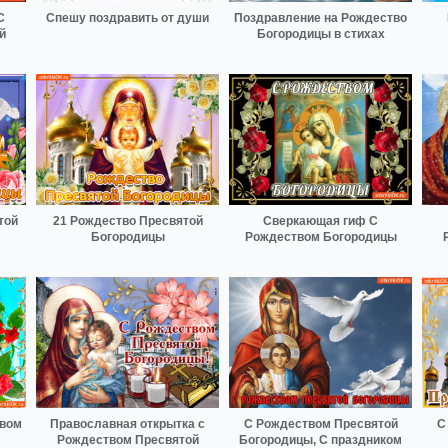
С
Спешу поздравить от души
Поздравление на Рождество
й
Богородицы в стихах
той
21 Рождество Пресвятой
Сверкающая гиф С
Богородицы
Рождеством Богородицы
твом
Православная открытка с
С Рождеством Пресвятой
С
Рождеством Пресвятой
Богородицы, С праздником