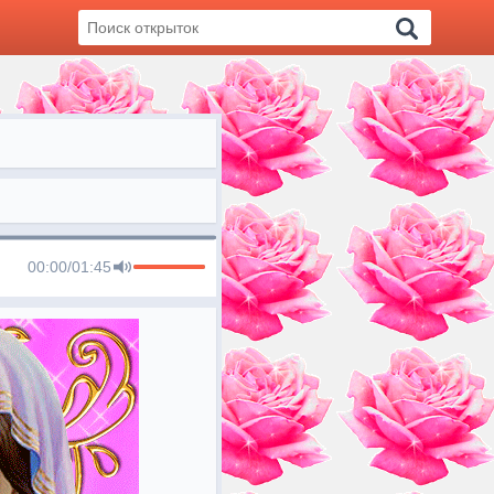
00:00
/
01:45