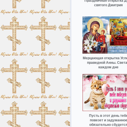
Праздничная открытка Д
святого Дмитрия
Мерцающая открытка Усп
праведной Анны. Света
каждом дне
Пусть в этот день теб
повезет и задуманно
обязательно сбудетс