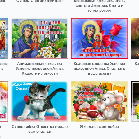
ень
С днём Святого Дмитрия
Мерцающая открытка День
святого Дмитрия. Света и
тепла вокруг
ение
Анимационная открытка
Красивая открытка Успение
Ка
 в
Успение праведной Анны.
праведной Анны. Счастья в
Радости и лёгкости
душе всегда
е
Супер гифка Открытка желаю
Я желаю всем добра
е
вам счастья
я