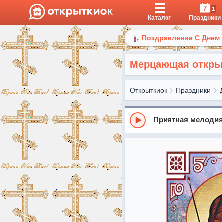
7
1
Каталог
Праздники
Поздравление С Днем
Мерцающая открыт
Открыткиок
Праздники
Приятная мелоди