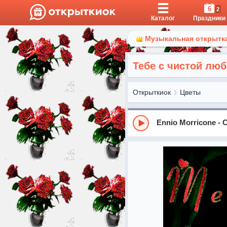
6
2
Каталог
Праздники
Музыкальная открытка
Тебе с чистой лю
Открыткиок
Цветы
Ennio Morricone - 