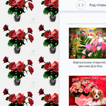
Код откры
Виртуальная открытка
цветами Для Вас