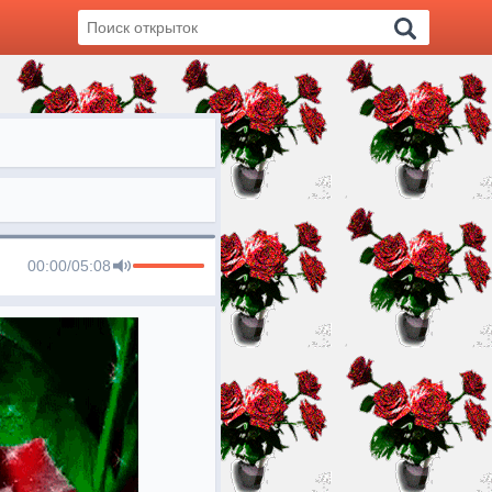
00:00
/
05:08