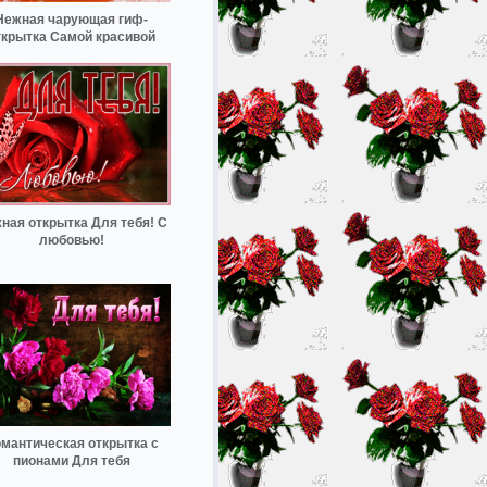
Нежная чарующая гиф-
ткрытка Самой красивой
ная открытка Для тебя! С
любовью!
мантическая открытка с
пионами Для тебя