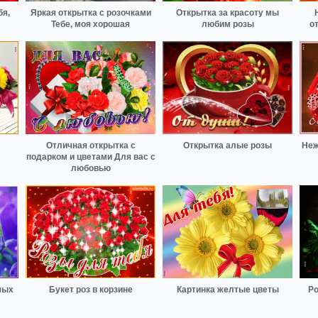
бя,
Яркая открытка с розочками
Открытка за красоту мы
Тебе, моя хорошая
любим розы
о
Отличная открытка с
Открытка алые розы
Неж
подарком и цветами Для вас с
любовью
мых
Букет роз в корзине
Картинка желтые цветы
Ро