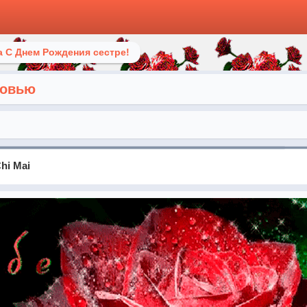
 С Днем Рождения сестре!
бовью
Chi Mai