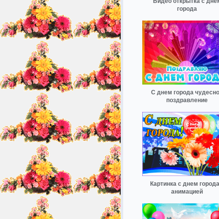
Видео открытка с дне
города
С днем города чудесн
поздравление
Картинка с днем города
анимацией