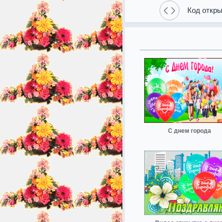
Код откры
С днем города