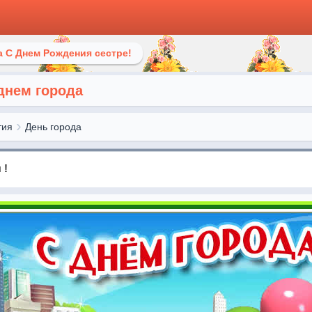
 С Днем Рождения сестре!
днем города
тия
День города
 !