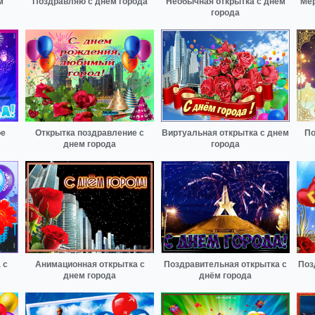
м
Поздравляю с днём города
Необычная открытка с днем
Мер
города
ое
Открытка поздравление с
Виртуальная открытка с днем
По
днем города
города
 с
Анимационная открытка с
Поздравительная открытка с
Поз
днем города
днём города