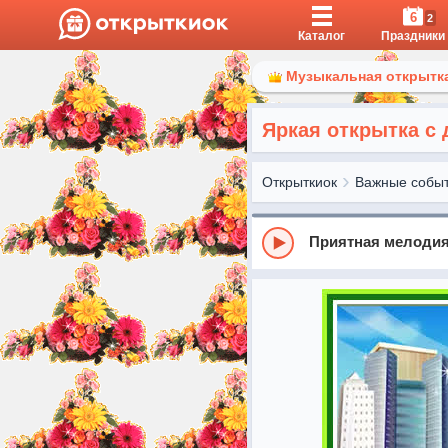
6
2
Каталог
Праздники
Музыкальная открытка
Яркая открытка с 
Открыткиок
Важные собы
Приятная мелодия