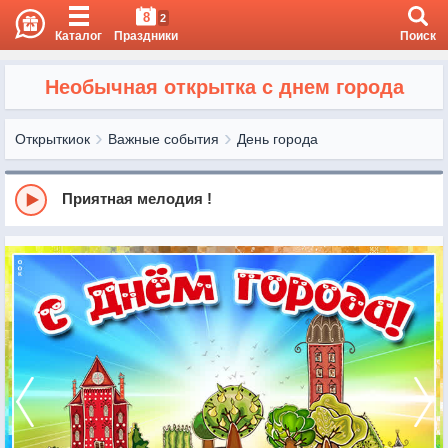
8
2
Каталог
Праздники
Поиск
Необычная открытка с днем города
Открыткиок
Важные события
День города
Приятная мелодия !