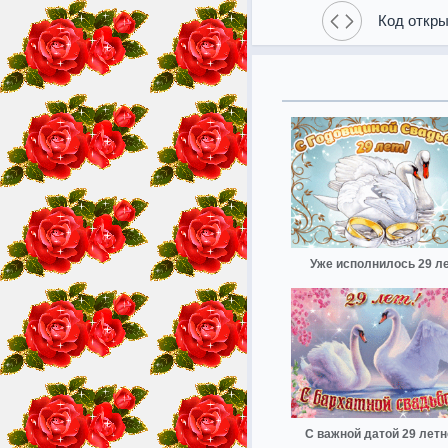
Код откры
Уже исполнилось 29 л
С важной датой 29 летн