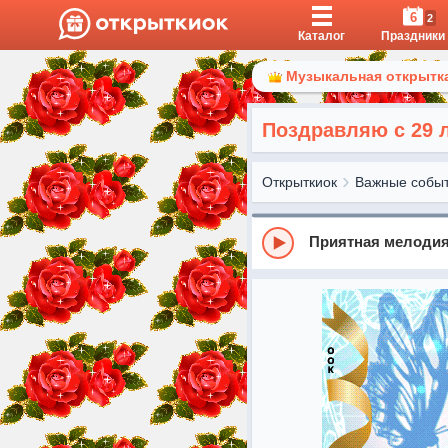
6
2
Каталог
Праздники
Музыкальная открытка
Поздравляю с 29 
Открыткиок
Важные собы
Приятная мелодия