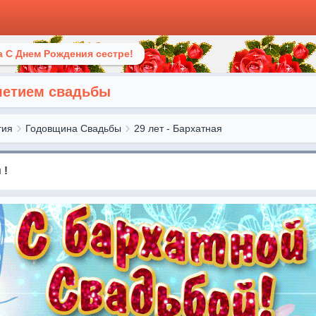
 С Днем Рождения сестре!
летием свадьбы
тия
Годовщина Свадьбы
29 лет - Бархатная
 !