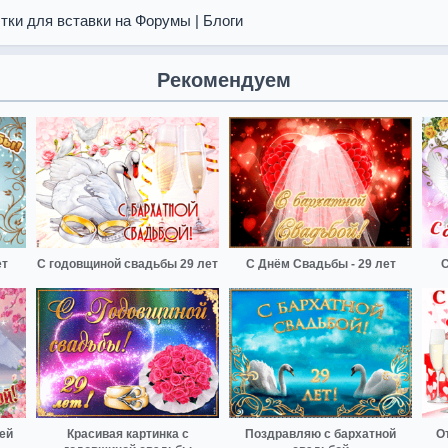
тки для вставки на Форумы | Блоги
Рекомендуем
ет
С годовщиной свадьбы 29 лет
С Днём Свадьбы - 29 лет
С
ей
Красивая картинка с
Поздравляю с бархатной
О