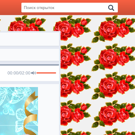
00:00
/
02:00