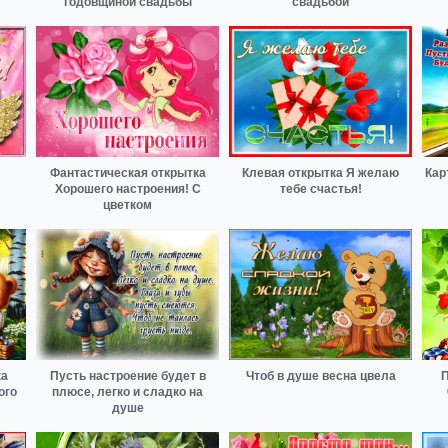
годовщиной свадьбы
свадьбой
Фантастическая открытка
Клевая открытка Я желаю
Кар
Хорошего настроения! С
тебе счастья!
цветком
ка
Пусть настроение будет в
Чтоб в душе весна цвела
П
ого
плюсе, легко и сладко на
душе