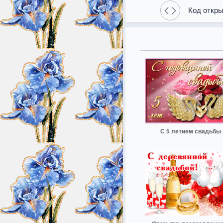
Код откры
С 5 летием свадьбы