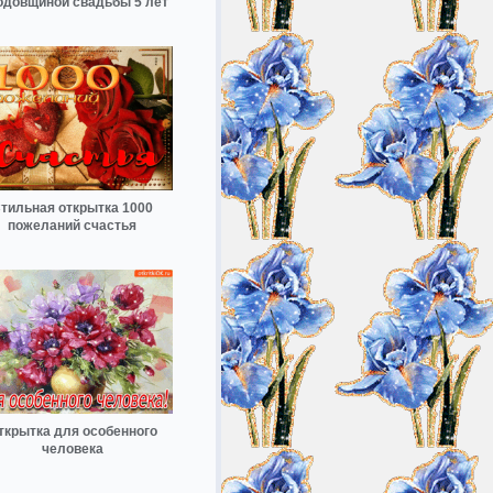
одовщиной свадьбы 5 лет
тильная открытка 1000
пожеланий счастья
ткрытка для особенного
человека