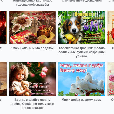
 с
Анимационная картинка с
С пятилетней годовщиной
С г
годовщиной свадьбы
т
Чтобы жизнь была сладкой
Хорошего настроения! Желаю
С
солнечных лучей и искренних
улыбок
к
Всегда желайте людям
Мир и добра вашему дому
О
добра. Особенно тем, у кого
его не хватает