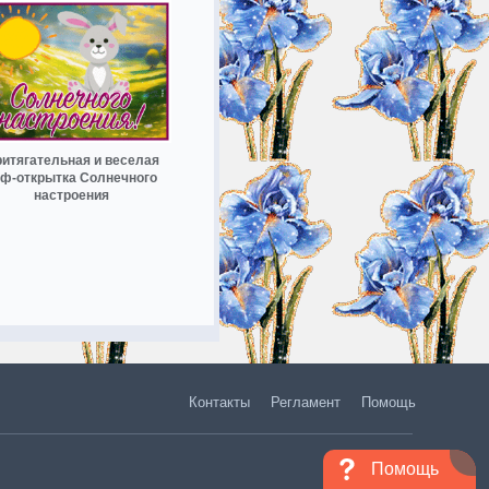
итягательная и веселая
иф-открытка Солнечного
настроения
Контакты
Регламент
Помощь
Помощь