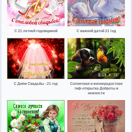
С 21 летней годовщиной
С важной датой 21 год
С Днём Свадьбы - 21 год
Солнечная и жизнерадостная
гиф-открытка Доброты и
нежности