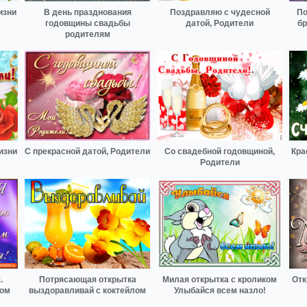
изни
В день празднования
Поздравляю с чудесной
По
годовщины свадьбы
датой, Родители
бр
родителям
изни
С прекрасной датой, Родители
Со свадебной годовщиной,
Кра
Родители
.
Потрясающая открытка
Милая открытка с кроликом
Отк
дом
выздоравливай с коктейлом
Улыбайся всем назло!