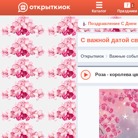
7
1
Каталог
Праздники
Поздравление С Днем
С важной датой с
Открыткиок
Важные собы
Роза - королева ц