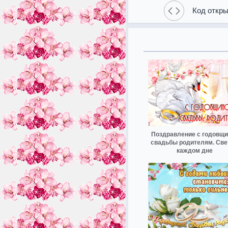
Код откры
Поздравление с годовщи
свадьбы родителям. Све
каждом дне