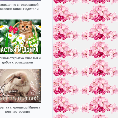
здравляю с годовщиной
акосочетания, Родители
сивая открытка Счастья и
добра с ромашками
рытка с кроликом Милота
для настроения