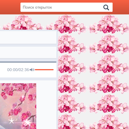
00:00
/
02:36