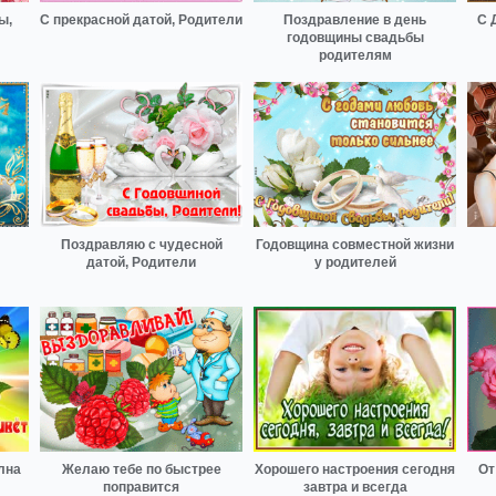
ы,
С прекрасной датой, Родители
Поздравление в день
С 
годовщины свадьбы
родителям
Поздравляю с чудесной
Годовщина совместной жизни
датой, Родители
у родителей
лна
Желаю тебе по быстрее
Хорошего настроения сегодня
От
поправится
завтра и всегда