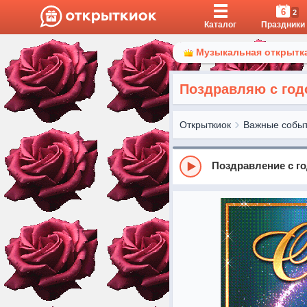
6
2
Каталог
Праздники
Музыкальная открытка
Поздравляю с год
Открыткиок
Важные собы
Поздравление с г