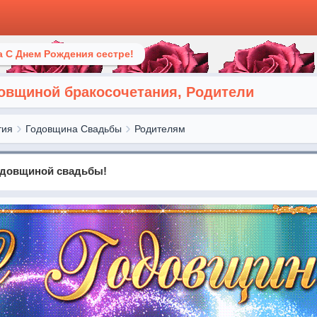
 С Днем Рождения сестре!
овщиной бракосочетания, Родители
тия
Годовщина Свадьбы
Родителям
одовщиной свадьбы!