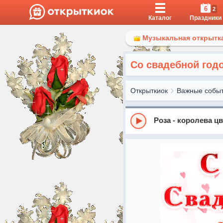
6
2
Каталог
Праздники
Музыкальная открытка
Со свадебной год
Открыткиок
Важные собы
Роза - королева ц