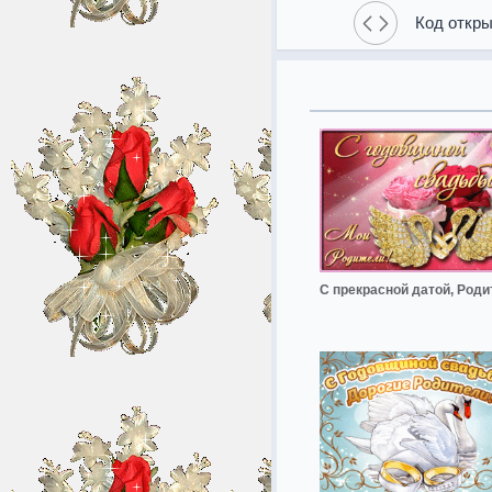
Код откры
С прекрасной датой, Роди