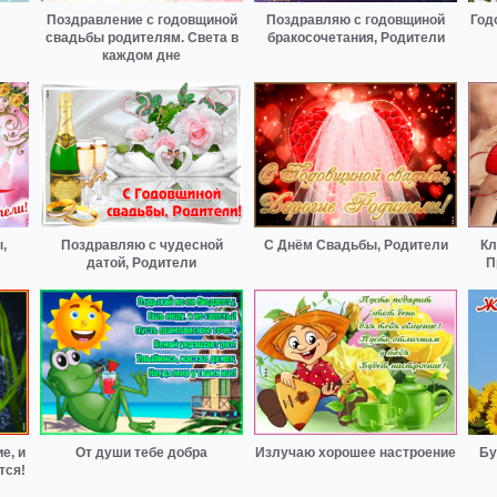
Поздравление с годовщиной
Поздравляю с годовщиной
Год
свадьбы родителям. Света в
бракосочетания, Родители
каждом дне
,
Поздравляю с чудесной
С Днём Свадьбы, Родители
Кл
датой, Родители
П
е, и
От души тебе добра
Излучаю хорошее настроение
Бу
тся!