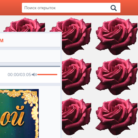
ом
00:00
/
03:05