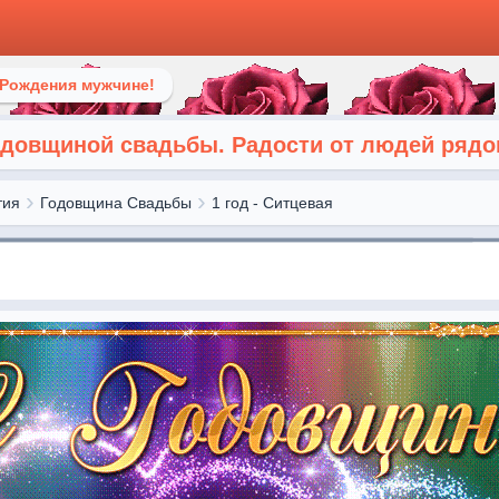
 Рождения мужчине!
одовщиной свадьбы. Радости от людей ряд
тия
Годовщина Свадьбы
1 год - Ситцевая