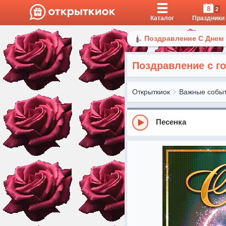
8
2
Каталог
Праздники
Поздравление С Днем
Поздравление с г
Открыткиок
Важные собы
Песенка