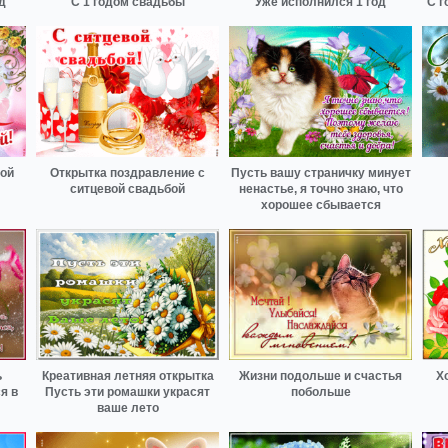
д
С 1 годом свадьбы
Уже исполнился 1 год
С г
ой
Открытка поздравление с
Пусть вашу страничку минует
ситцевой свадьбой
ненастье, я точно знаю, что
хорошее сбывается
ь
Креативная летняя открытка
Жизни подольше и счастья
Х
я в
Пусть эти ромашки украсят
побольше
ваше лето