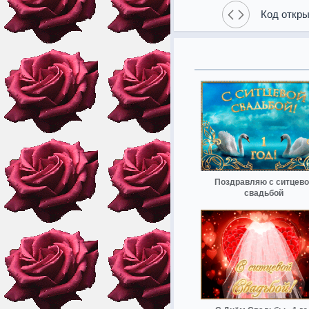
Код откры
Поздравляю с ситцево
свадьбой