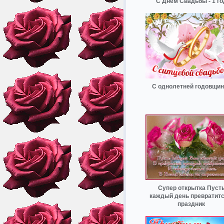
С Днём Свадьбы - 1 го
С однолетней годовщин
Супер открытка Пуст
каждый день превратитс
праздник