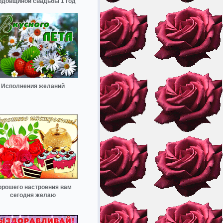
одовщиной свадьбы 1 год
Исполнения желаний
орошего настроения вам
сегодня желаю