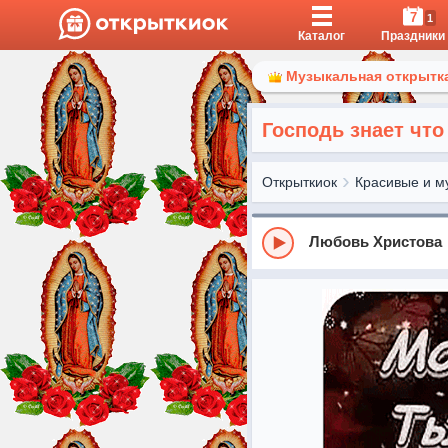
7
1
Каталог
Праздники
Музыкальная открытка
Господь знает что
Открыткиок
Красивые и м
Любовь Христова