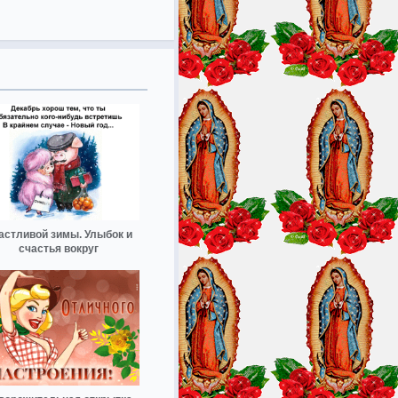
астливой зимы. Улыбок и
счастья вокруг