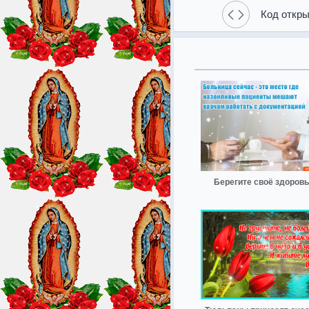
Код откры
Берегите своё здоров