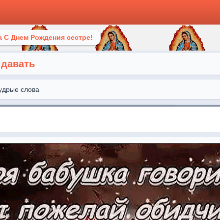
 С Днем Рождения сестре!
 давать
удрые слова