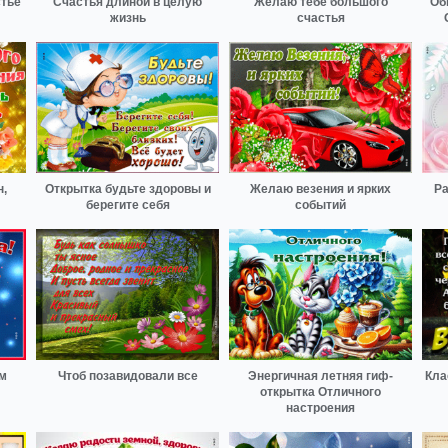
тье
Счастья длиной в целую
Желаю тебе большого
Об
жизнь
счастья
н,
Открытка будьте здоровы и
Желаю везения и ярких
Ра
берегите себя
событий
ем
Чтоб позавидовали все
Энергичная летняя гиф-
Кла
открытка Отличного
настроения