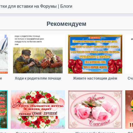
тки для вставки на Форумы | Блоги
Рекомендуем
ье
Ходи к родителям почаще
Живите настоящим днём
Сч