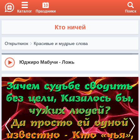
10
Каталог
Праздники
Поиск
Кто ничей
Открыткиок
Красивые и мудрые слова
Юджиро Мабучи - Ложь