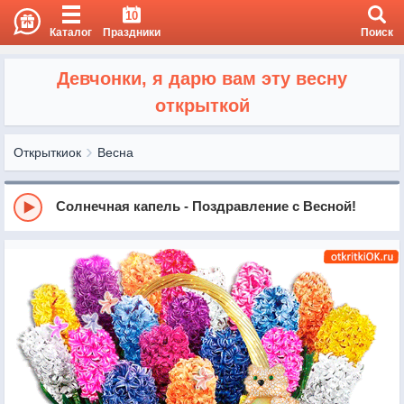
10
Каталог
Праздники
Поиск
Девчонки, я дарю вам эту весну
открыткой
Открыткиок
Весна
Солнечная капель - Поздравление с Весной!