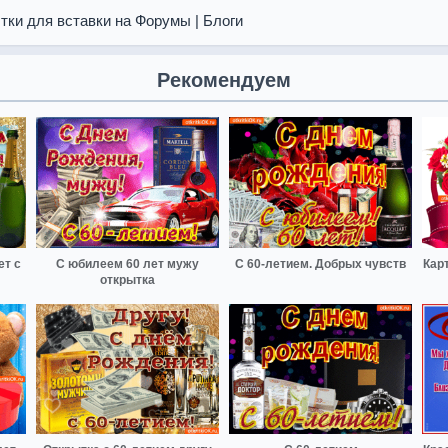
тки для вставки на Форумы | Блоги
Рекомендуем
ет с
С юбилеем 60 лет мужу
С 60-летием. Добрых чувств
Кар
открытка