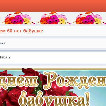
ем 60 лет бабушке
лет
Тебя 2