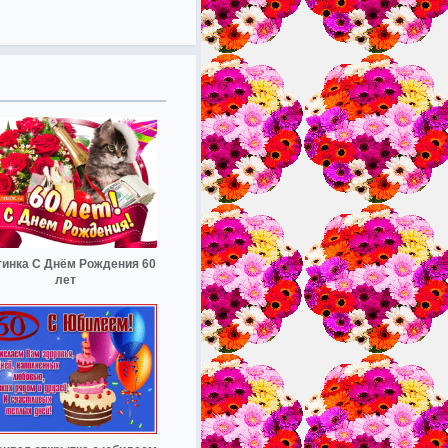
тинка С Днём Рождения 60
лет