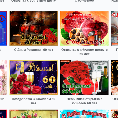
лет
Открытка с 60-летием другу
С 60-летием
Кра
с
С Днём Рождения 60 лет
Открытка с юбилеем подруге
П
60 лет
ене
Поздравляю С Юбилеем 60
Необычная открытка с
Отк
лет
юбилеем 60 лет