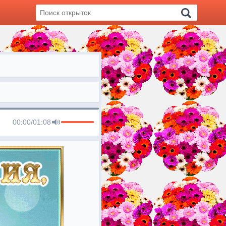
00:00
/
01:08