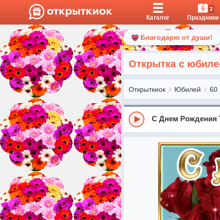
6
2
Каталог
Праздники
Благодарю от души!
Открытка с юбиле
Открыткиок
Юбилей
60 
С Днем Рождения 