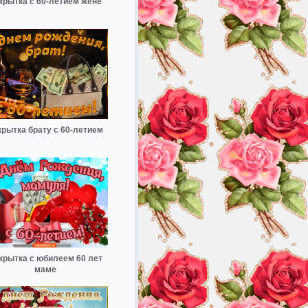
крытка с 60-летием жене
крытка брату с 60-летием
крытка с юбилеем 60 лет
маме