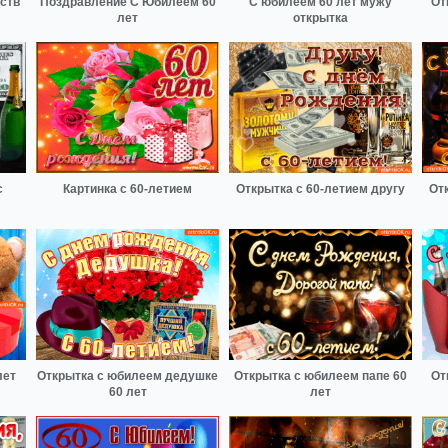
вств
Поздравление С Юбилеем 60
С юбилеем 60 лет мужу
От
лет
открытка
с
Картинка с 60-летием
Открытка с 60-летием другу
От
лет
Открытка с юбилеем дедушке
Открытка с юбилеем папе 60
От
60 лет
лет