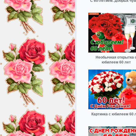
С 60-летием. Добрых чу
Необычная открытка 
юбилеем 60 лет
Картинка с юбилеем 60 