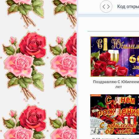
Код откры
Поздравляю С Юбилеем
лет