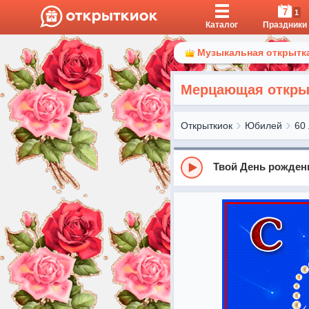
7
1
Каталог
Праздники
Музыкальная открытка
Мерцающая открыт
Открыткиок
Юбилей
60 
Твой День рожден