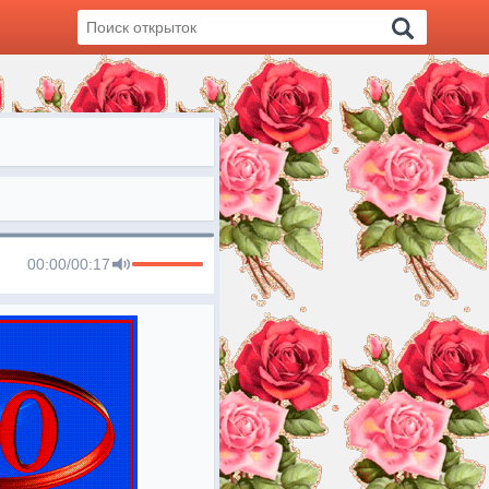
00:00
/
00:17