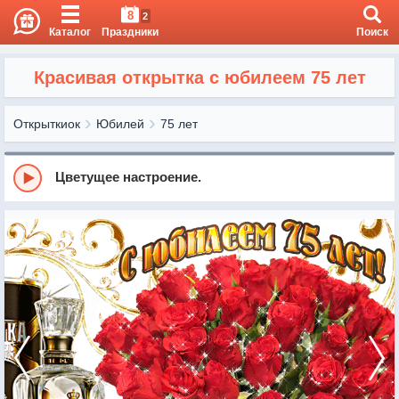
8
2
Каталог
Праздники
Поиск
Красивая открытка с юбилеем 75 лет
Открыткиок
Юбилей
75 лет
Цветущее настроение.