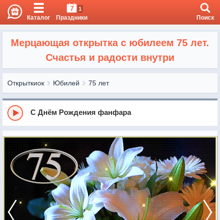
7
1
Каталог
Праздники
Поиск
Мерцающая открытка с юбилеем 75 лет.
Счастья и радости внутри
Открыткиок
Юбилей
75 лет
С Днём Рождения фанфара