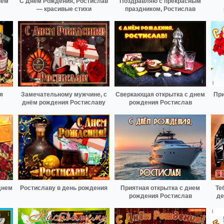
нем
С Днём Рождения, Ростислав
Поздравляю с прекрасным
— красивые стихи
праздником, Ростислав
я
Замечательному мужчине, с
Сверкающая открытка с днем
При
днём рождения Ростиславу
рождения Ростислав
днем
Ростиславу в день рождения
Приятная открытка с днем
Те
рождения Ростислав
де