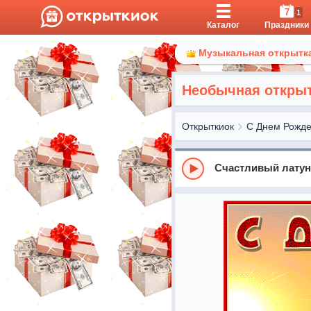
7
1
Каталог
Праздники
Музыкальная открытка
Необычная открыт
Открыткиок
С Днем Рожд
Счастливый лату