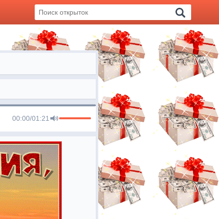
00:00
/
01:21