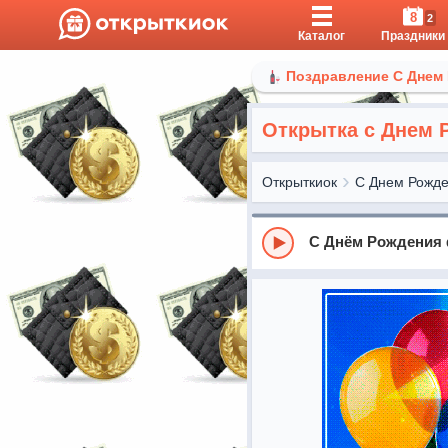
8
2
Каталог
Праздники
Поздравление С Днем
Открытка с Днем 
Открыткиок
С Днем Рожд
С Днём Рождения