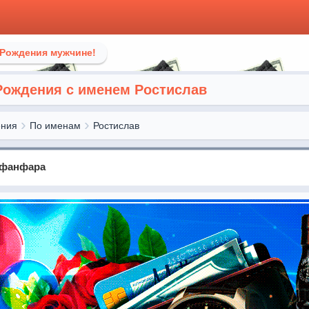
 Рождения мужчине!
Рождения с именем Ростислав
ения
По именам
Ростислав
 фанфара