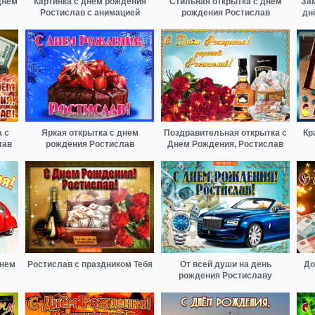
днем
Картинка с днем рождения
Стильная открытка с днем
За
Ростислав с анимацией
рождения Ростислав
дн
 с
Яркая открытка с днем
Поздравительная открытка с
Кр
лав
рождения Ростислав
Днем Рождения, Ростислав
днем
Ростислав с праздником Тебя
От всей души на день
До
рождения Ростиславу