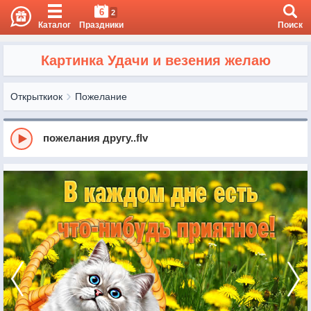
6
2
Каталог
Праздники
Поиск
Картинка Удачи и везения желаю
Открыткиок
Пожелание
пожелания другу..flv