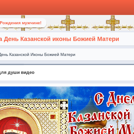
 Рождения мужчине!
а День Казанской иконы Божией Матери
День Казанской Иконы Божией Матери
для души видео