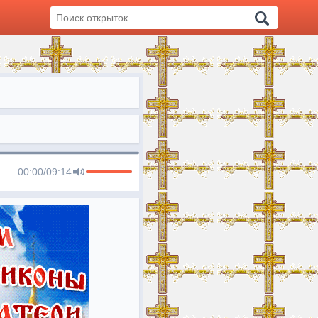
00:00
/
09:14