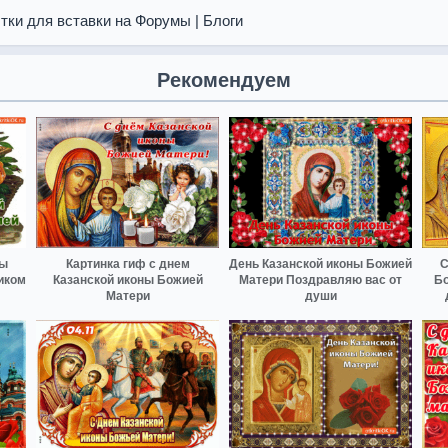
тки для вставки на Форумы | Блоги
Рекомендуем
ны
Картинка гиф с днем
День Казанской иконы Божией
С
иком
Казанской иконы Божией
Матери Поздравляю вас от
Бо
Матери
души