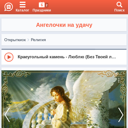
6
2
Каталог
Праздники
Поиск
Ангелочки на удачу
Открыткиок
Религия
Краеугольный камень - Люблю (Без Твоей любви)