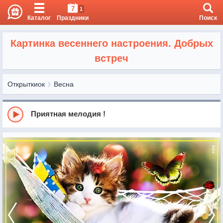
7
1
Каталог
Праздники
Поиск
Картинка весеннего настроения. Добрых
встреч
Открыткиок
Весна
Приятная мелодия !