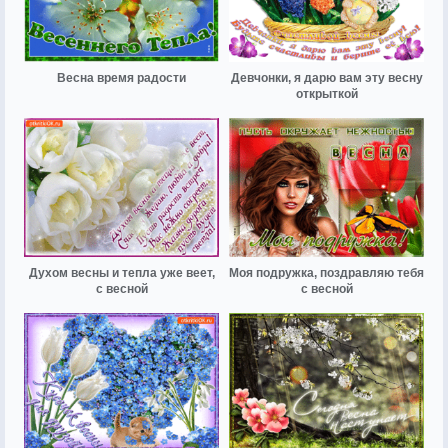
Весна время радости
Девчонки, я дарю вам эту весну
открыткой
Духом весны и тепла уже веет,
Моя подружка, поздравляю тебя
с весной
с весной