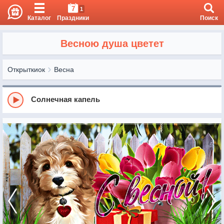
7
1
Каталог
Праздники
Поиск
Весною душа цветет
Открыткиок
Весна
Солнечная капель