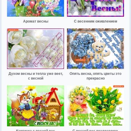
Аромат весны
С весенним оживлением
Духом весны и тепла уже веет,
Опять весна, опять цветы это
с весной
прекрасно
Картинка с весной вас
С весной вас поздравляю,