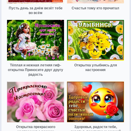
Пусть день за днём везёт тебе
Счастья тому кто прочитал
во всём
Тёплая и нежная летняя гиф-
Открытка улыбнись для
открытка Приносите друг другу
настроения
радость
Открытка прекрасного
Здоровья, радости тебе,