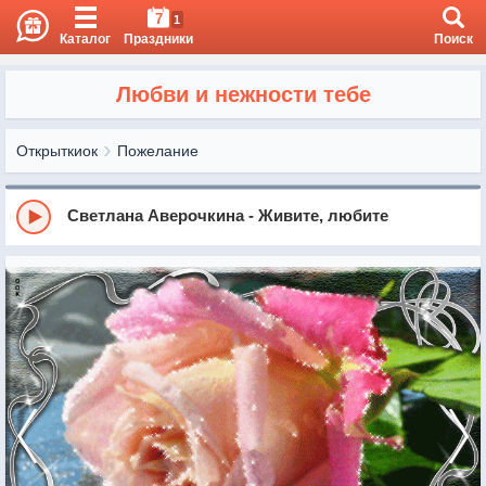
7
1
Каталог
Праздники
Поиск
Любви и нежности тебе
Открыткиок
Пожелание
Светлана Аверочкина - Живите, любите