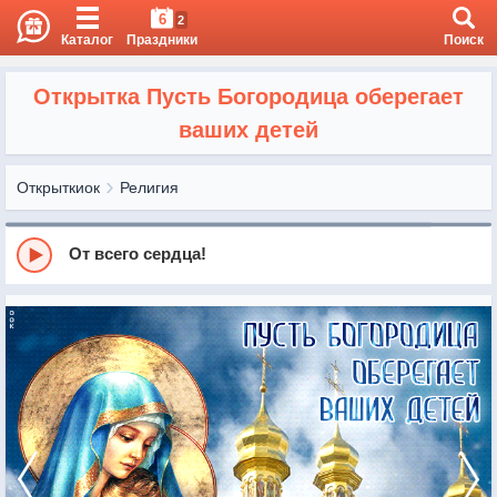
6
2
Каталог
Праздники
Поиск
Открытка Пусть Богородица оберегает
ваших детей
Открыткиок
Религия
От всего сердца!