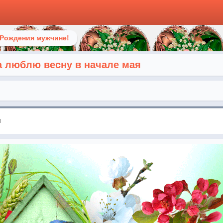
 Рождения мужчине!
 люблю весну в начале мая
я