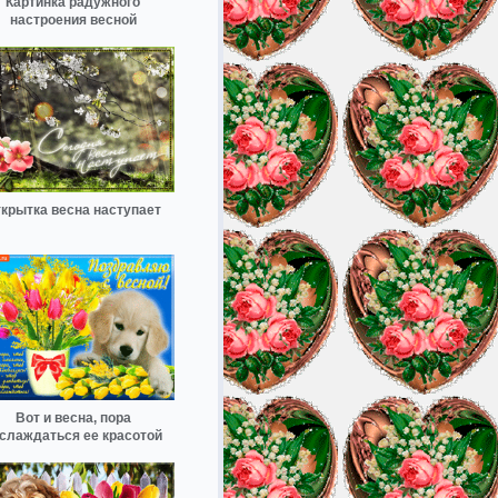
Картинка радужного
настроения весной
крытка весна наступает
Вот и весна, пора
слаждаться ее красотой