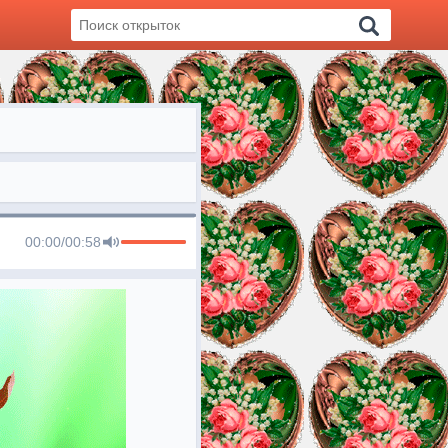
00:00
/
00:58