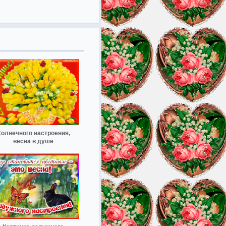
олнечного настроения,
весна в душе