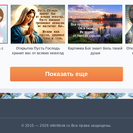
 с
Открытка Пусть Господь
Картинка Бог знает боль твоей
Отк
хранит вас от всяких невзгод
души
Показать еще
© 2015 — 2026 otkritkiok.ru Все права защищены.