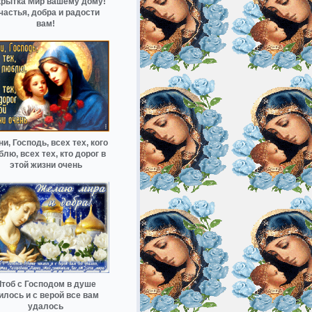
крытка Мир вашему дому!
частья, добра и радости
вам!
и, Господь, всех тех, кого
лю, всех тех, кто дорог в
этой жизни очень
Чтоб с Господом в душе
илось и с верой все вам
удалось