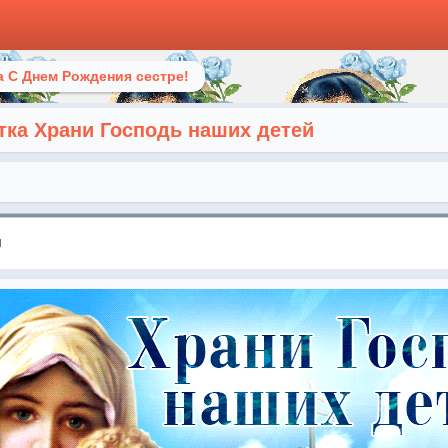
 С Днем Рождения сестре!
тка Храни Господь наших детей
я