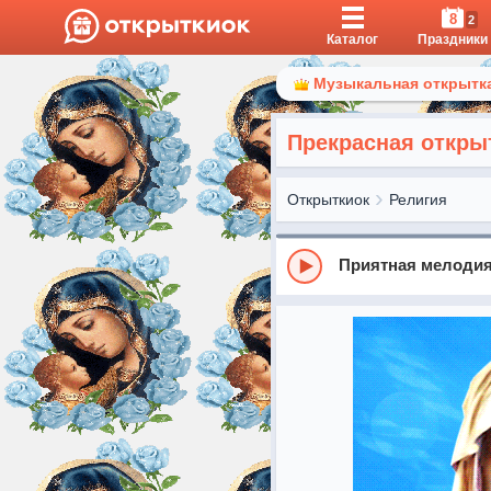
8
2
Каталог
Праздники
Музыкальная открытка
Прекрасная откры
Открыткиок
Религия
Приятная мелоди