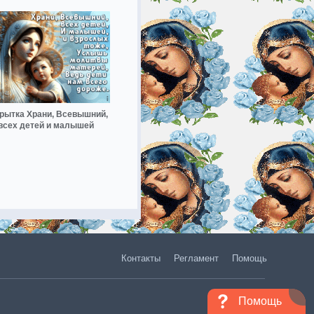
рытка Храни, Всевышний,
всех детей и малышей
Контакты
Регламент
Помощь
Помощь