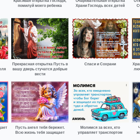
Красивая открытка Господи,
Очаровательная открытка
От
помилуй моего ребенка
Храни Господь всех детей
С
Прекрасная открытка Пусть в
Спаси и Сохрани
Хран
еля
вашу дверь стучатся добрые
люб
вести
дает
Пусть ангел тебя бережет.
Молимся за всех, кто
Всю жизнь тебя защищает
управляет транспортом
ж