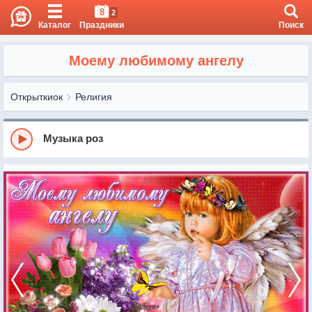
8
2
Каталог
Праздники
Поиск
Моему любимому ангелу
Открыткиок
Религия
Музыка роз