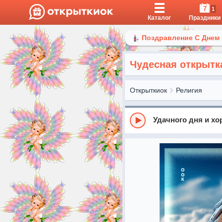
7
1
Каталог
Праздники
Поздравление С Днем
Чудесная открытк
Открыткиок
Религия
Удачного дня и хо