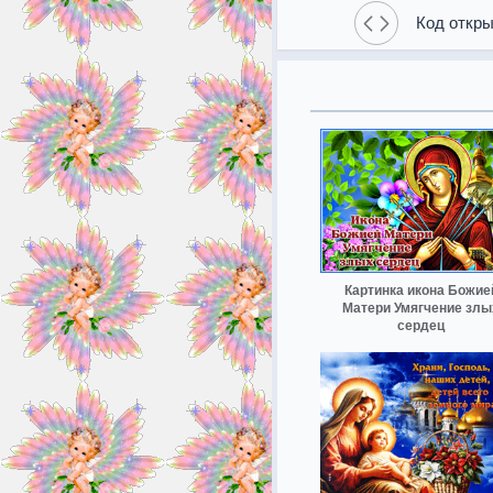
Код откры
Картинка икона Божие
Матери Умягчение злы
сердец