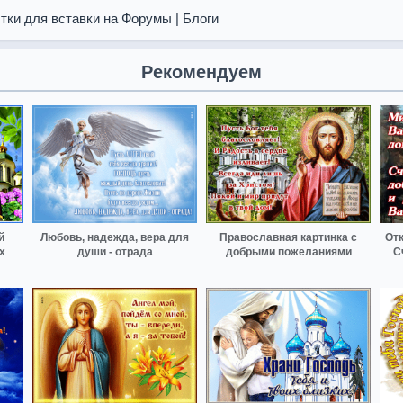
тки для вставки на Форумы | Блоги
Рекомендуем
й
Любовь, надежда, вера для
Православная картинка с
От
х
души - отрада
добрыми пожеланиями
С