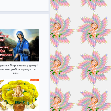
крытка Мир вашему дому!
частья, добра и радости
вам!