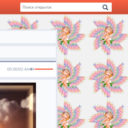
00:00
/
02:44