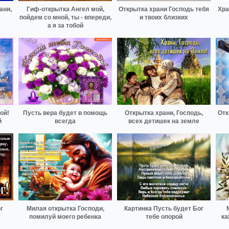
ани,
Гиф-открытка Ангел мой,
Открытка храни Господь тебя
Хра
пойдем со мной, ты - впереди,
и твоих близких
а я за тобой
ой!
Пусть вера будет в помощь
Открытка храни, Господь,
Отк
й
всегда
всех детишек на земле
г
Милая открытка Господи,
Картинка Пусть будет Бог
помилуй моего ребенка
тебе опорой
ка