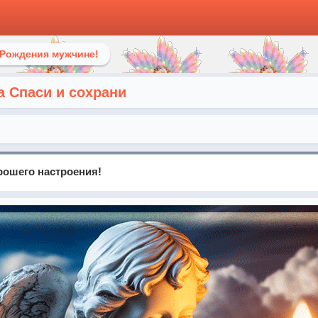
 Рождения мужчине!
а Спаси и сохрани
рошего настроения!