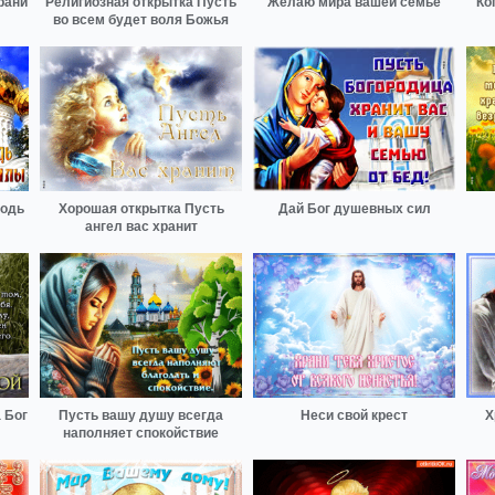
рани
Религиозная открытка Пусть
Желаю мира вашей семье
Ко
во всем будет воля Божья
подь
Хорошая открытка Пусть
Дай Бог душевных сил
ангел вас хранит
 Бог
Пусть вашу душу всегда
Неси свой крест
Х
наполняет спокойствие