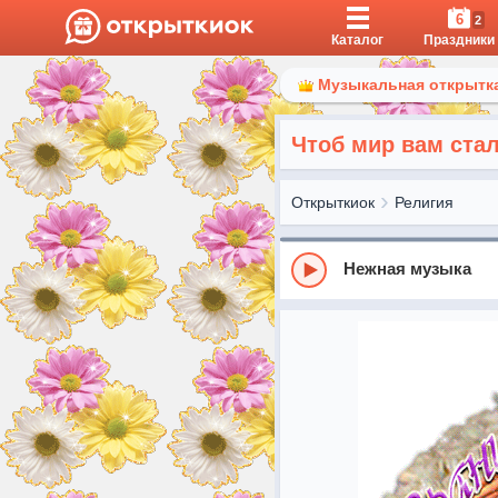
6
2
Каталог
Праздники
Музыкальная открытка
Чтоб мир вам стал
Открыткиок
Религия
Нежная музыка