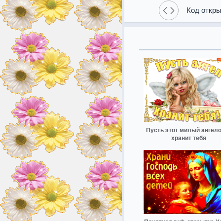
Код откры
Пусть этот милый ангел
хранит тебя