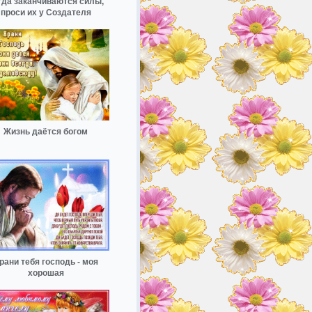
гда заканчиваются силы,
проси их у Создателя
Жизнь даётся богом
рани тебя господь - моя
хорошая