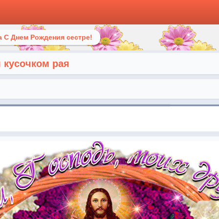
 С Днем Рождения сестре!
 кусочком рая