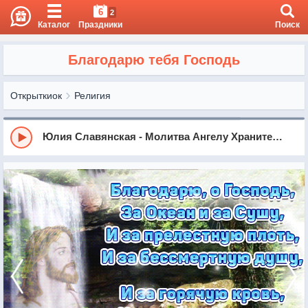
6
2
Каталог
Праздники
Поиск
Благодарю тебя Господь
Открыткиок
Религия
Юлия Славянская - Молитва Ангелу Хранителю